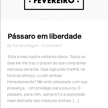
FEVEREIRO
Home
/
2016
/
Pássaro em liberdade
By
Adriana Bagno
.
0 comment
Este é meu ilustre visitante diário. Todos os
dias ele me traz o prazer de sua companhia
na nossa varanda. Seja logo pela manhã, na
hora do almoço, ou em ambas.
Honestamente? Me sinto extasiada com sua
presença… Um privilégio para poucos. O
pássaro, para mim, sempre foi a expressão
mais delicada das criaturas divinas. […]